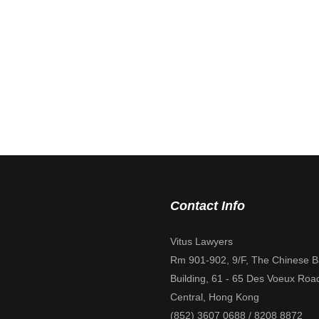
Contact Info
Vitus Lawyers
Rm 901-902, 9/F, The Chinese 
Building, 61 - 65 Des Voeux Roa
Central, Hong Kong
(852) 3607 0688 / 8208 8872