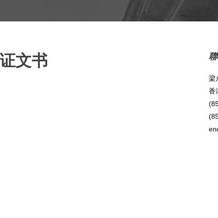
证文书
聯
梁
香
(8
(8
en