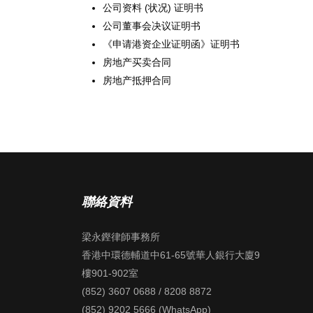
公司资料 (状况) 证明书
公司董事会决议证明书
《申请港资企业证明函》证明书
房地产买卖合同
房地产抵押合同
聯絡資料
梁永鏗律師事務所
香港中環德輔道中61-65號華人銀行大廈9
樓901-902室
(852) 3607 0688 / 8208 8872
(852) 9202 5666 (WhatsApp)