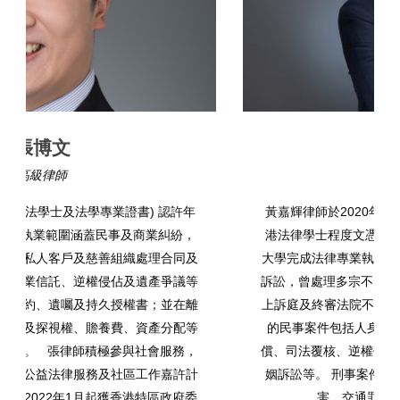
黃嘉輝
律師
黃嘉輝律師於2020年於曼徹斯特都會大學修畢英國及香
港法律學士程度文憑 (專業共同試)，並於2021年於香港
大學完成法律專業執業課程。 黃律師專注於民事及刑事
訴訟，曾處理多宗不同類型的案件及處理過由裁判法院至
上訴庭及終審法院不同層級法院的聆訊。 黃律師處理過
的民事案件包括人身傷亡及僱員賠償索償、致命意外索
償、司法覆核、逆權侵佔爭議、誹謗案件、遺囑認證、婚
姻訴訟等。 刑事案件則包括洗黑錢、襲擊致造成身體傷
害、交通罪行與毒品有關之案件等。