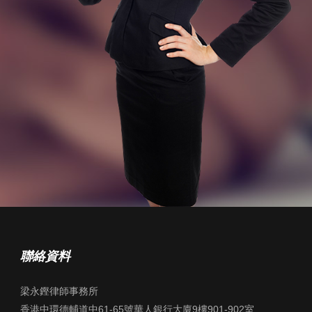
聯絡資料
梁永鏗律師事務所
香港中環德輔道中61-65號華人銀行大廈9樓901-902室