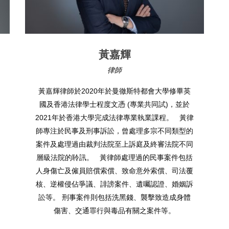
黃嘉輝
律師
嘉輝律師於2020年於曼徹斯特都會大學修畢英
梁永鏗律師事
及香港法律學士程度文憑 (專業共同試)，並於
創合夥人之一
021年於香港大學完成法律專業執業課程。 黃律
可公證人 婚姻
專注於民事及刑事訴訟，曾處理多宗不同類型的
傷亡，醫療失
件及處理過由裁判法院至上訴庭及終審法院不同
訟 家事及婚姻
級法院的聆訊。 黃律師處理過的民事案件包括
身傷亡及僱員賠償索償、致命意外索償、司法覆
、逆權侵佔爭議、誹謗案件、遺囑認證、婚姻訴
等。 刑事案件則包括洗黑錢、襲擊致造成身體
傷害、交通罪行與毒品有關之案件等。