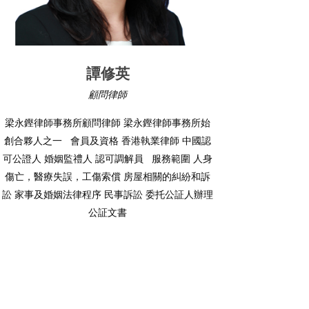
譚修英
黃
顧問律師
顧問(不在
務所顧問律師 梁永鏗律師事務所始
梁永鏗律師事務所顧問律
 會員及資格 香港執業律師 中國認
創合夥人之一 法學士（榮譽
監禮人 認可調解員 服務範圍 人身
許為律師 認許婚姻監禮
誤，工傷索償 房屋相關的糾紛和訴
及個人傷亡訴訟 處理破
法律程序 民事訴訟 委托公証人辦理
令申請 家事專業範圍包括
公証文書
業、資產及贍養費爭議 
擾令及遷出令 熱心公益
服務中心義務法律顧問 
港家庭福​​​​利會成員 
諮