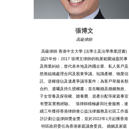
張博文
高級律師
高級律師 香港中文大學 (法學士及法學專業證書)
黃
認許年份：2017 張博文律師的執業範圍涵蓋民事
國
及商業糾紛，曾代表本地及跨國企業、私人客戶及
2
慈善組織處理合同及股東爭議、知識產權、物業信
師
託、逆權侵佔及遺產爭議等案件；為客戶草擬各類
案
合約、遺囑及持久授權書；並在離婚及婚姻無效、
層
子女管養及探視權、贍養費、資產分配等家庭事宜
人
有豐富實務經驗。 張律師積極參與社會服務，連
核
續三年獲得香港律師會公益法律服務及社區工作嘉
訟
許計劃公益律師獎金獎，並於2022年1月起獲香港
特區政府委任為香港家庭議會委員。 婚姻及家庭