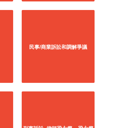
民事/商業訴訟和調解爭議