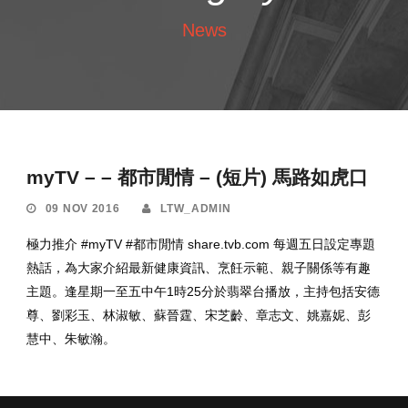
News
myTV – – 都市閒情 – (短片) 馬路如虎口
09 NOV 2016
LTW_ADMIN
極力推介 #myTV #都市閒情 share.tvb.com 每週五日設定專題
熱話，為大家介紹最新健康資訊、烹飪示範、親子關係等有趣
主題。逢星期一至五中午1時25分於翡翠台播放，主持包括安德
尊、劉彩玉、林淑敏、蘇晉霆、宋芝齡、章志文、姚嘉妮、彭
慧中、朱敏瀚。