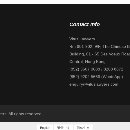
Contact Info
Vitus Lawyers
Rm 901-902, 9/F, The Chinese 
Building, 61 - 65 Des Voeux Roa
Central, Hong Kong
(852) 3607 0688 / 8208 8872
(852) 9202 5666 (WhatsApp)
enquiry@vituslawyers.com
All rights reserved.
English
繁體中文
简体中文