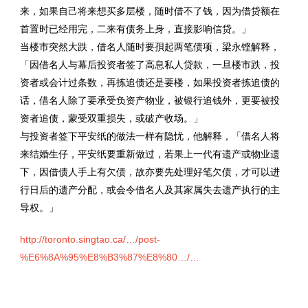
来，如果自己将来想买多层楼，随时借不了钱，因为借贷额在
首置时已经用完，二来有债务上身，直接影响信贷。」
当楼市突然大跌，借名人随时要孭起两笔债项，梁永铿解释，
「因借名人与幕后投资者签了高息私人贷款，一旦楼市跌，投
资者或会计过条数，再拣追债还是要楼，如果投资者拣追债的
话，借名人除了要承受负资产物业，被银行追钱外，更要被投
资者追债，蒙受双重损失，或破产收场。」
与投资者签下平安纸的做法一样有隐忧，他解释，「借名人将
来结婚生仔，平安纸要重新做过，若果上一代有遗产或物业遗
下，因借债人手上有欠债，故亦要先处理好笔欠债，才可以进
行日后的遗产分配，或会令借名人及其家属失去遗产执行的主
导权。」
http://toronto.singtao.ca/…/post-
%E6%8A%95%E8%B3%87%E8%80…/…